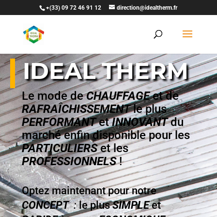
+(33) 09 72 46 91 12
direction@idealtherm.fr
IDEAL THERM
Le mode de
CHAUFFAGE
et de
RAFRAÎCHISSEMEN
T
le plus
PERFORMANT
et
INNOVANT
du
marché enfin disponible pour les
PARTICULIERS
et les
PROFESSIONNELS
!
Optez maintenant pour notre
CONCEPT
:
le plus
SIMPLE
et