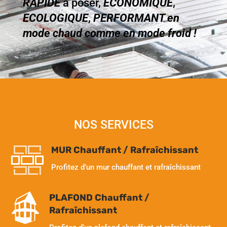
RAPIDE
à poser,
ECONOMIQUE
,
ECOLOGIQUE
,
PERFORMANT en
mode chaud comme en mode froid !
NOS SERVICES
MUR Chauffant / Rafraîchissant
Profitez d’un mur chauffant et rafraîchissant
PLAFOND Chauffant /
Rafraîchissant